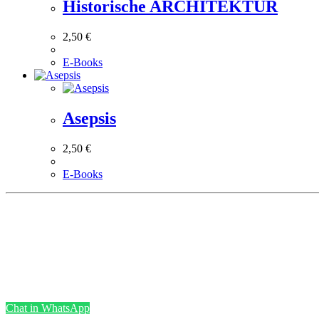
Historische ARCHITEKTUR
2,50
€
E-Books
Asepsis
2,50
€
E-Books
Chat in WhatsApp